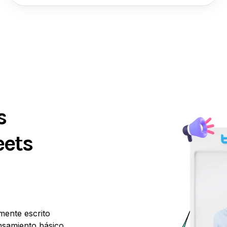
s
eets
mente escrito
nsamiento básico