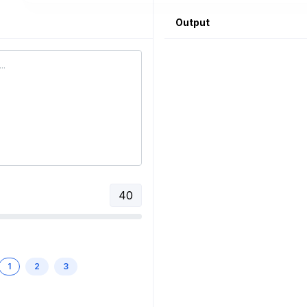
Output
40
1
2
3