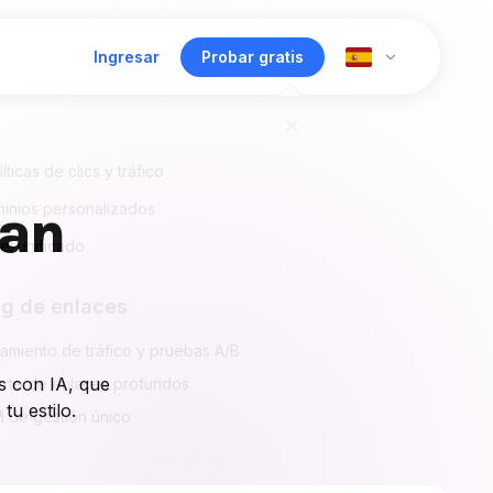
Ingresar
Probar gratis
íticas de clics y tráfico
ean
inios personalizados
el unificado
ng de enlaces
tamiento de tráfico y pruebas A/B
s con IA, que
rte de enlaces profundos
tu estilo.
l de gestión único