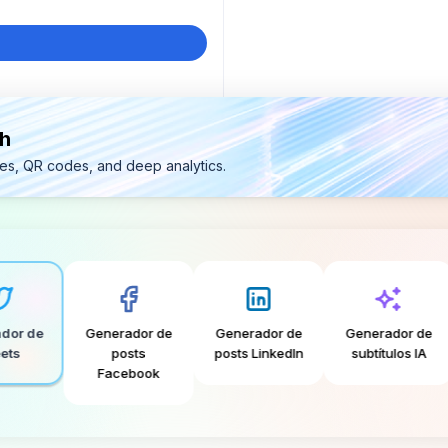
th
ges, QR codes, and deep analytics.
e
Generador de
Generador de
Generador de
G
posts
posts LinkedIn
subtítulos IA
b
Facebook