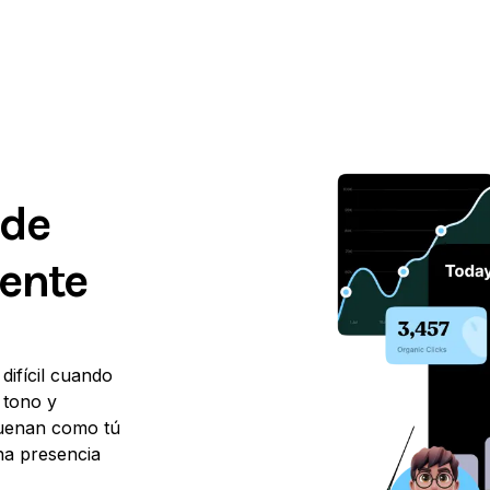
 de
tente
 difícil cuando
 tono y
suenan como tú
na presencia