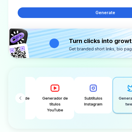
Generate
Turn clicks into grow
Get branded short links, bio pa
erador de
Generador de
Subtítulos
Generador d
btítulos
títulos
Instagram
tweets
TikTok
YouTube