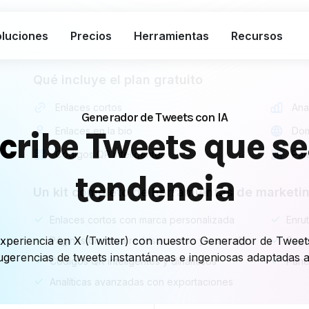
luciones
Precios
Herramientas
Recursos
Qué incluye el plan gratuito
Enlaces cortos
Anal
Generador de Tweets con IA
cribe Tweets que s
Enlaces en la bio
Dom
Códigos QR inteligentes
Pan
tendencia
Un kit completo de herramientas de marketi
Enlaces cortos con marca personalizada
Enru
experiencia en X (Twitter) con nuestro Generador de Tweet
Páginas bio para redes sociales y campañas
Sopo
gerencias de tweets instantáneas e ingeniosas adaptadas a 
Códigos QR inteligentes y dinámicos
Pane
Analíticas avanzadas con exportaciones