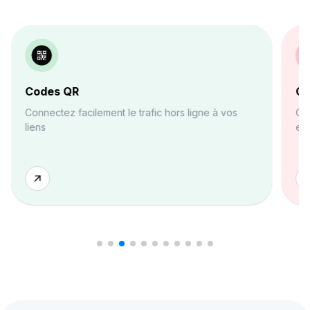
Codes QR
Ge
Connectez facilement le trafic hors ligne à vos
Org
liens
end