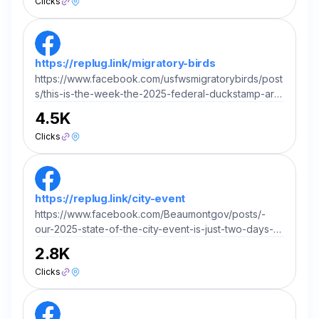
Clicks
https://replug.link/migratory-birds
https://www.facebook.com/usfwsmigratorybirds/post
s/this-is-the-week-the-2025-federal-duckstamp-art-
contest-is-this-thursday-and-
4.5K
fri/1224165359755440/?utm_source=chatgpt.com
Clicks
https://replug.link/city-event
https://www.facebook.com/Beaumontgov/posts/-
our-2025-state-of-the-city-event-is-just-two-days-
awayjoin-us-to-learn-about-al/1196994029137633/?
2.8K
utm_source=chatgpt.com
Clicks