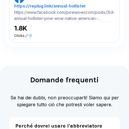
https://replug.link/annual-hollister
https://www.facebook.com/powwowscom/posts/3rd-
annual-hollister-pow-wow-native-american-
gatheringnovember-7-2025-november-
1.8K
9/1369007597929560/?utm_source=chatgpt.com
Clicks
Domande frequenti
Se hai dei dubbi, non preoccuparti! Siamo qui per
spiegare tutto ciò che potresti voler sapere.
Perché dovrei usare l'abbreviatore