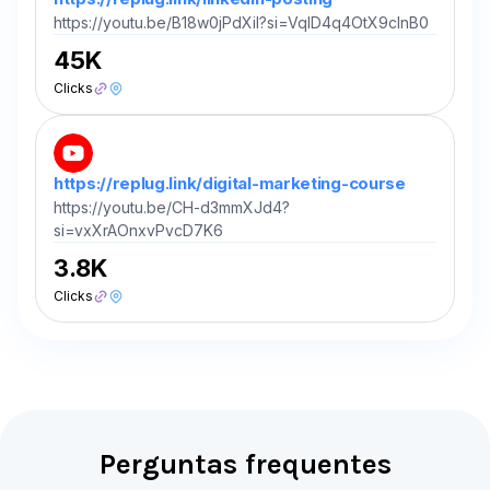
https://youtu.be/B18w0jPdXiI?si=VqID4q4OtX9cInB0
45K
Clicks
https://replug.link/digital-marketing-course
https://youtu.be/CH-d3mmXJd4?
si=vxXrAOnxvPvcD7K6
3.8K
Clicks
Perguntas frequentes