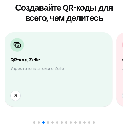
Создавайте QR-коды для
всего, чем делитесь
QR-код Zelle
QR
Упростите платежи с Zelle
Ле