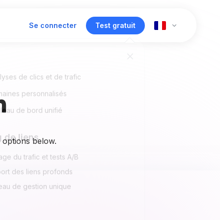
Se connecter
Test gratuit
lyses de clics et de trafic
n
aines personnalisés
leau de bord unifié
 de liens
e options below.
ge du trafic et tests A/B
ort des liens profonds
eau de gestion unique