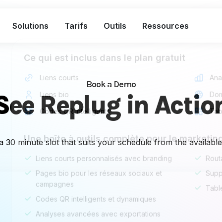
Solutions
Tarifs
Outils
Ressources
Ce qui est inclus dans le plan gratuit
Liens courts
Ana
Book a Demo
See Replug in Actio
Liens bio
Dom
Codes QR intelligents
Tab
Une boîte à outils complète pour le marketing
 30 minute slot that suits your schedule from the availabl
Liens courts personnalisés avec branding
Routa
Pages bio pour les réseaux sociaux et
Supp
campagnes
Tabl
Codes QR intelligents et dynamiques
Analyses avancées avec exportations