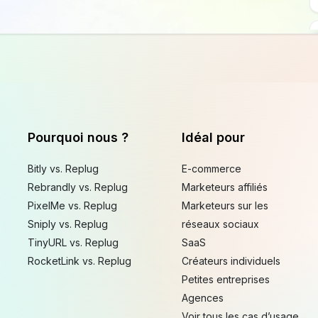
Pourquoi nous ?
Idéal pour
Bitly vs. Replug
E-commerce
Rebrandly vs. Replug
Marketeurs affiliés
PixelMe vs. Replug
Marketeurs sur les
Sniply vs. Replug
réseaux sociaux
TinyURL vs. Replug
SaaS
RocketLink vs. Replug
Créateurs individuels
Petites entreprises
Agences
Voir tous les cas d’usage