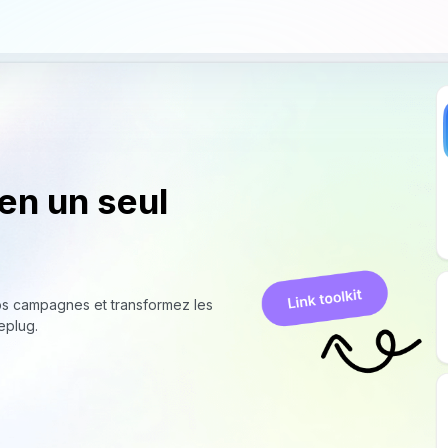
 en un seul
 vos campagnes et transformez les
eplug.