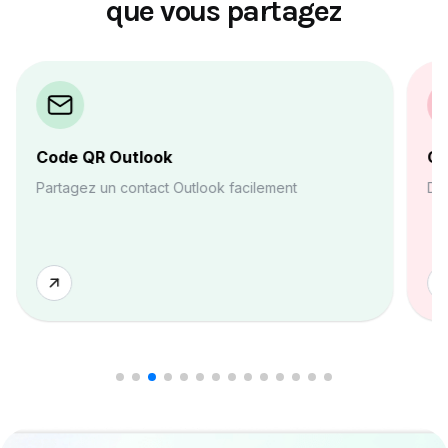
que vous partagez
QR Outlook
Code QR Wh
z un contact Outlook facilement
Démarrez une di