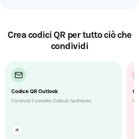
Crea codici QR per tutto ciò che
condividi
Codice QR Outlook
Co
Condividi il contatto Outlook facilmente
Avv