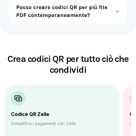
Posso creare codici QR per più file
PDF contemporaneamente?
Crea codici QR per tutto ciò che
condividi
Codice QR Zelle
Co
Semplifica i pagamenti con Zelle
Con