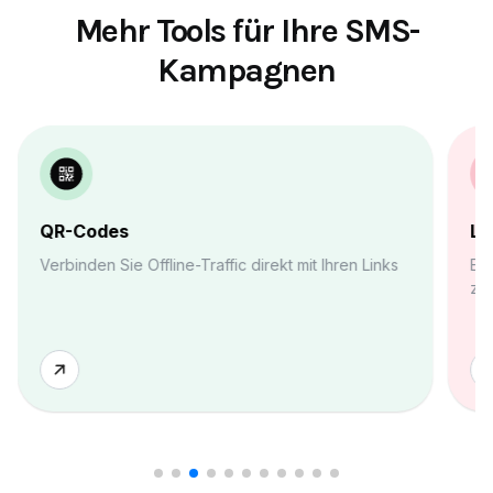
Mehr Tools für Ihre SMS-
Kampagnen
QR-Codes
Li
Verbinden Sie Offline-Traffic direkt mit Ihren Links
Ers
zen