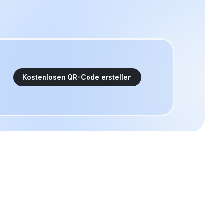
Nahtloses Deep Linking
ern,
Leiten Sie Nutzer direkt in Ihre Mobile-
blikum
App weiter – für ein reibungsloses
Erlebnis mit höherem Engagement.
Kostenlosen Bio-Link erstellen
,