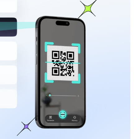
s, die mehr können
 Inhalte sichtbar, steigern Sie das Engagement
ick auf sozialen Plattformen das Maximum
 Ort
Intelligenteres Retargeting
dingpage
Fügen Sie Retargeting-Pixel zu Ihren
 Shop,
Bio-Links hinzu, um Besucher erneut
ten
anzusprechen und in treue Kunden zu
l – von
verwandeln.