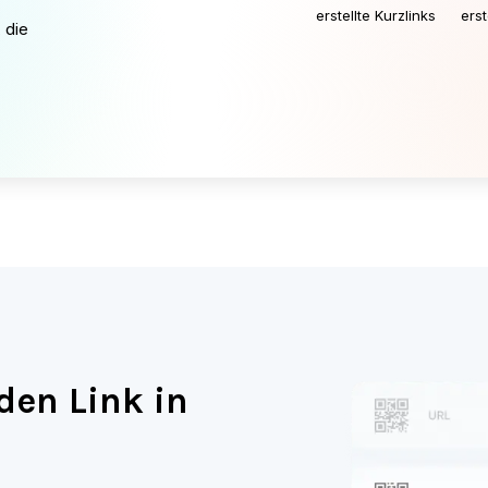
rwandeln
ere, markenspezifische Kurzlinks und machen Sie jeden Kli