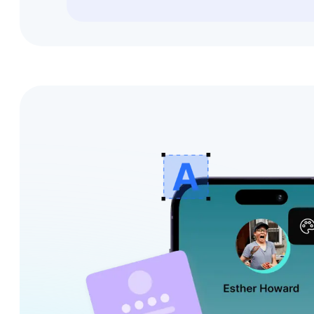
Einen langen L
Füge unten deinen langen Link e
Erstelle deinen Kurzlink
Keine Kreditkarte erforderlich