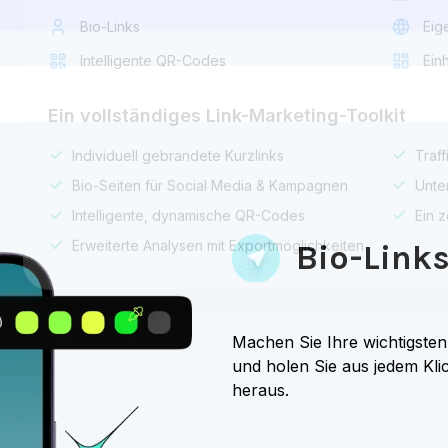
ink verkürzen
in:
*