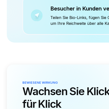
Markenlinks leic
Erstellen Sie kurze, einprägsame Links, die z
teilen Sie sie überall mit voller Kontrolle und Si
Link-Verkürzung
Link-
Verwandeln Sie lange, unübersichtliche
Verberge
URLs in Sekunden in saubere und
URLs, u
teilbare Kurzlinks.
vertrau
SMS-Links
Passw
Senden Sie kurze, nachverfolgbare
Sichern 
Links per SMS für schnelles mobiles
teilen, 
Engagement.
geöffne