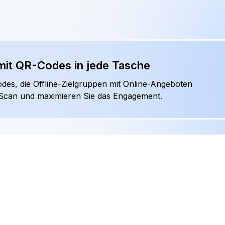
Integrierte CTAs
Erweitern Sie Ihre Links mit Bann
Buttons und Pop-ups, die Ihr Pu
zu sinnvollen Aktionen führen.
erwandeln
 Call-to-Actions hinzu und sprechen Sie Besucher erneut an
anäle zu vergrößern.