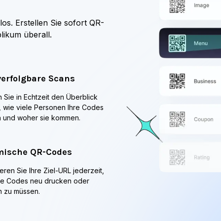
Bio-Link
Machen Sie Ihre wichtigsten
und holen Sie aus jedem Kl
heraus.
Alle Ihre Links an einem
Erstellen Sie eine einfache Lan
mit Links zu Ihrer Website, Ihrem
Ihren Social-Profilen oder neues
Inhalten und teilen Sie sie überal
Instagram bis TikTok.