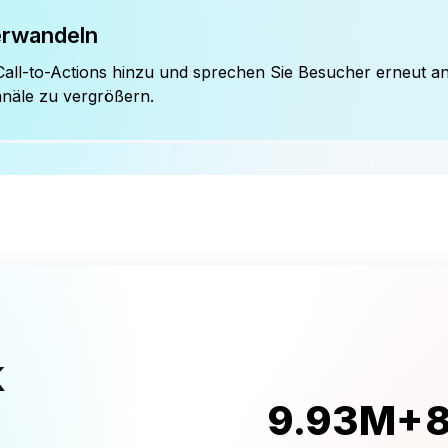
ht gemacht
u Ihrer Marke passen, und
cherheit.
Verschleierung
n Sie Affiliate- oder lange
m sie einfach und
enswürdig zu halten.
ortgeschützte Links
Sie Ihre Inhalte, indem Sie Links
die nur mit einem Passwort
t werden können.