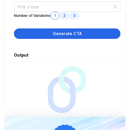
Number of Variations
1
2
3
Generate CTA
Output