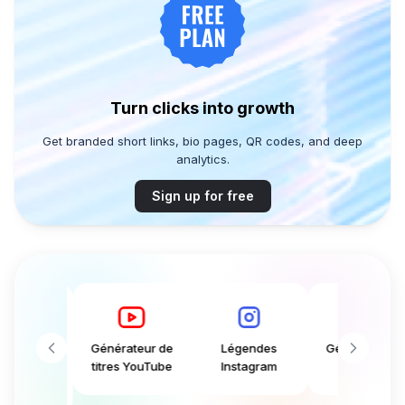
Turn clicks into growth
Get branded short links, bio pages, QR codes, and deep
analytics.
Sign up for free
ur de
Générateur de
Légendes
Générateur de
es
titres YouTube
Instagram
tweets
k