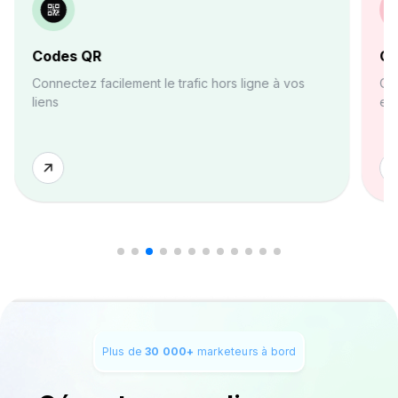
Codes QR
Ge
Connectez facilement le trafic hors ligne à vos
Org
liens
end
Plus de
30 000+
marketeurs à bord