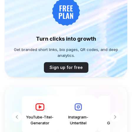
Turn clicks into growth
Get branded short links, bio pages, QR codes, and deep
analytics.
Sign up for free
YouTube-Titel-
Instagram-
Tweet-
-
Generator
Untertitel
Generator
r