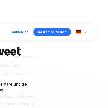
Anmelden
Kostenlos testen
weet
ck- und Traffic-Analysen
ene Domains
heitliches Dashboard
mentare und die
ng.
fic-Routing & A/B-Tests
rstützung für Deep Links
zentrales Management-Dashboard