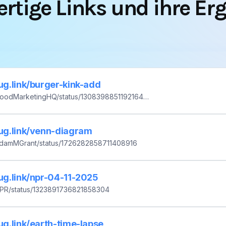
lug.link/burger-kink-add
/GoodMarketingHQ/status/130839885119216435
lug.link/venn-diagram
/AdamMGrant/status/1726282858711408916
lug.link/npr-04-11-2025
/NPR/status/1323891736821858304
lug.link/earth-time-lapse
/yousuckMZ/status/1469820717323718662