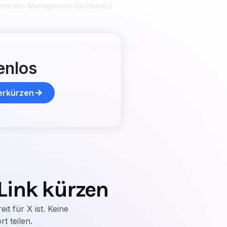
enlos
verkürzen
Link kürzen
t für X ist. Keine
t teilen.