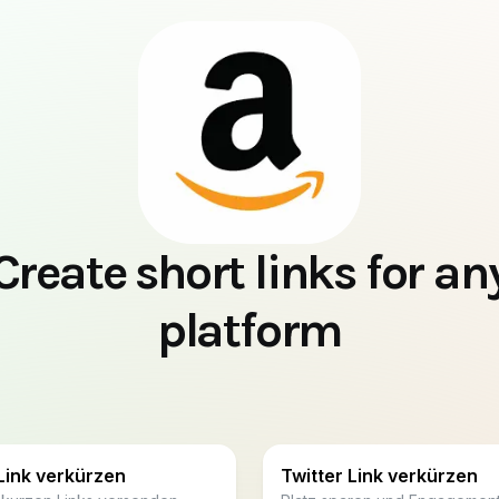
Create short links for an
platform
Link verkürzen
Twitter Link verkürzen
t kurzen Links versenden
Platz sparen und Engagement