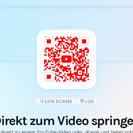
221K
SCANS
USA
irekt zum Video spring
 direkt zu einem YouTube-Video oder -Kanal und bietet sofor