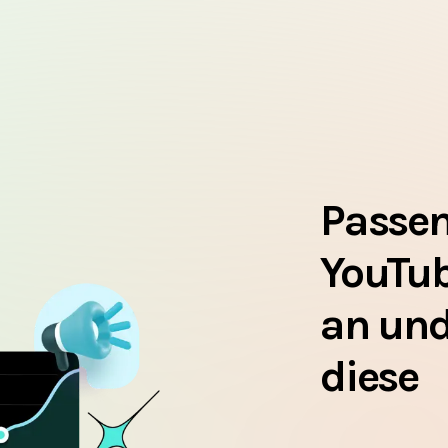
Passen
YouTu
an und
diese