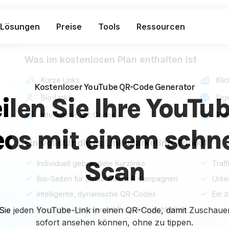
Lösungen
Preise
Tools
Ressourcen
Was im kostenlosen Plan enthalten ist
Kurze Links
Kli
Kostenloser YouTube QR-Code Generator
ilen Sie Ihre YouTub
Bio-Links
Eig
Intelligente QR-Codes
Ein
eos mit einem schne
Ein vollständiges Link-Marketing-Toolkit
Scan
Individuell gebrandete Kurzlinks
Traf
Bio-Seiten für Social Media & Kampagnen
Unte
Intelligente, dynamische QR-Codes
Ein 
ie jeden YouTube-Link in einen QR-Code, damit Zuschauer
Erweiterte Analysen mit Exportmöglichkeiten
sofort ansehen können, ohne zu tippen.