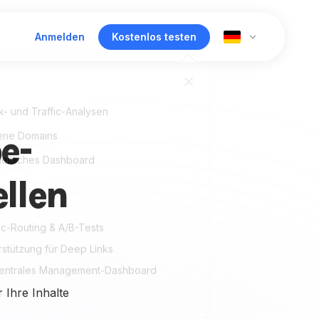
Anmelden
Kostenlos testen
ck- und Traffic-Analysen
e-
ene Domains
heitliches Dashboard
llen
fic-Routing & A/B-Tests
rstützung für Deep Links
zentrales Management-Dashboard
 Ihre Inhalte