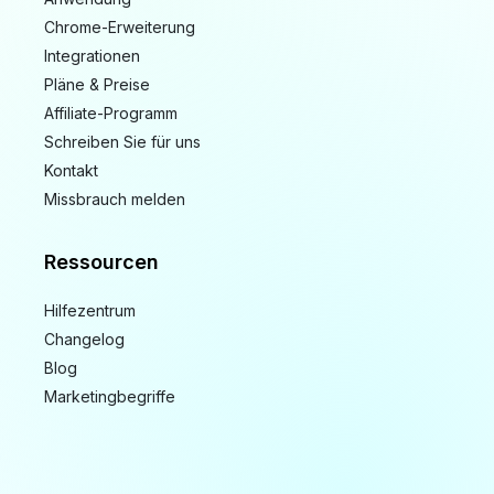
Chrome-Erweiterung
Integrationen
Pläne & Preise
Affiliate-Programm
Schreiben Sie für uns
Kontakt
Missbrauch melden
Ressourcen
Hilfezentrum
Changelog
Blog
Marketingbegriffe