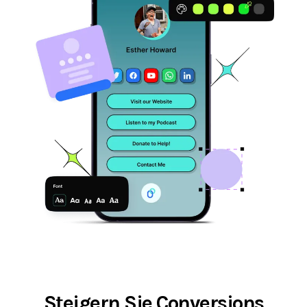
Steigern Sie Conversions