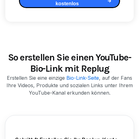
kostenlos
So erstellen Sie einen YouTube-
Bio-Link mit Replug
Erstellen Sie eine einzige
Bio-Link-Seite
, auf der Fans
Ihre Videos, Produkte und sozialen Links unter Ihrem
YouTube-Kanal erkunden können.