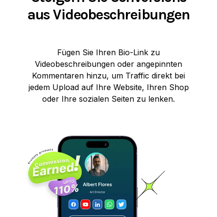
aus Videobeschreibungen
Fügen Sie Ihren Bio-Link zu
Videobeschreibungen oder angepinnten
Kommentaren hinzu, um Traffic direkt bei
jedem Upload auf Ihre Website, Ihren Shop
oder Ihre sozialen Seiten zu lenken.