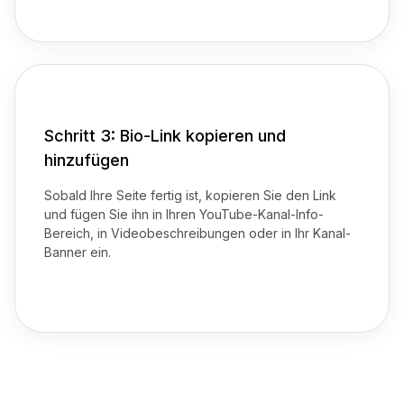
Schritt 3: Bio-Link kopieren und
hinzufügen
Sobald Ihre Seite fertig ist, kopieren Sie den Link
und fügen Sie ihn in Ihren YouTube-Kanal-Info-
Bereich, in Videobeschreibungen oder in Ihr Kanal-
Banner ein.