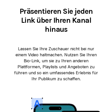
Präsentieren Sie jeden
Link über Ihren Kanal
hinaus
Lassen Sie Ihre Zuschauer nicht bei nur
einem Video haltmachen. Nutzen Sie Ihren
Bio-Link, um sie zu Ihren anderen
Plattformen, Playlists und Angeboten zu
führen und so ein umfassendes Erlebnis für
Ihr Publikum zu schaffen.